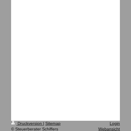
Druckversion
|
Sitemap
Login
© Steuerberater Schiffers
Webansicht